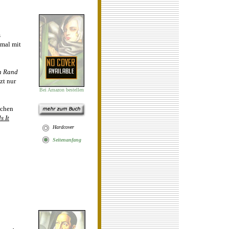
s
smal mit
n Rand
zt nur
Bei Amazon bestellen
ichen
s It
Hardcover
Seit
en
anfan
g