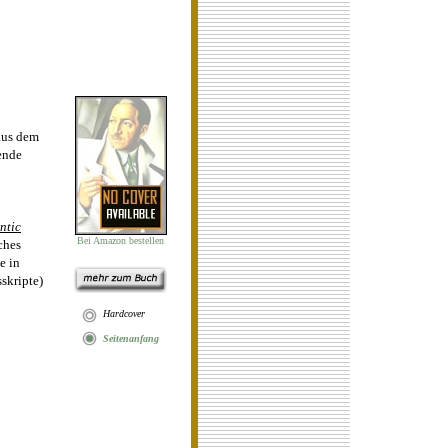
aus dem
ende
ntic
Bei Amazon bestellen
ches
e in
skripte)
Hardcover
Seit
en
anfan
g