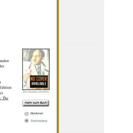
anden
der
r
Edition
Bei Amazon bestellen
ys
: The
Hardcover
Seit
en
anfan
g