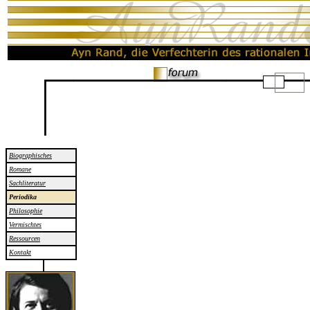
.
Biographisches
Romane
Sachliteratur
Periodika
Philosophie
Vermischtes
Ressourcen
Kontakt