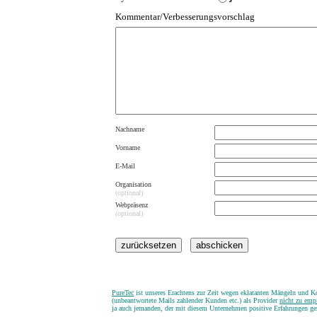
Kommentar/Verbesserungsvorschlag
Nachname
Vorname
E-Mail
Organisation
(optional)
Webpräsenz
(optional)
.
PureTec
ist unseres Erachtens zur Zeit wegen eklatanten Mängeln und
(unbeantwortete Mails zahlender Kunden etc.) als Provider
nicht zu emp
ja auch jemanden, der mit diesem Unternehmen positive Erfahrungen g