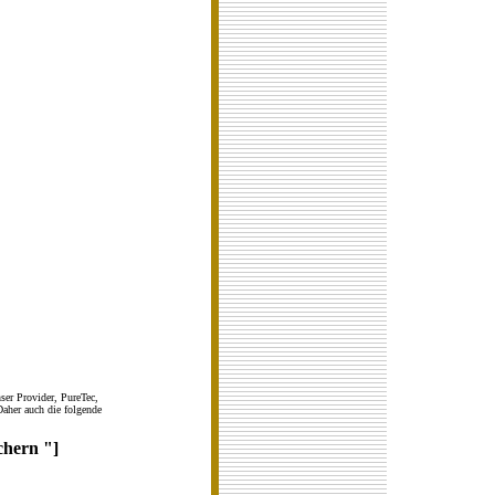
nser Provider, PureTec,
aher auch die folgende
chern "]