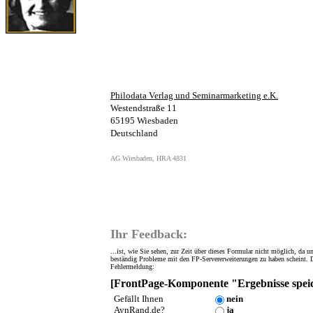
Philodata Verlag und Seminarmarketing e.K.
Westendstraße 11
65195 Wiesbaden
Deutschland
AG Wiesbaden, HRA 4831
Ihr Feedback:
...ist, wie Sie sehen, zur Zeit über dieses Formular nicht möglich, da u
beständig Probleme mit den FP-Servererweiterungen zu haben scheint. D
Fehlermeldung:
[FrontPage-Komponente "Ergebnisse spei
Gefällt Ihnen
n
ein
AynRand.de?
ja