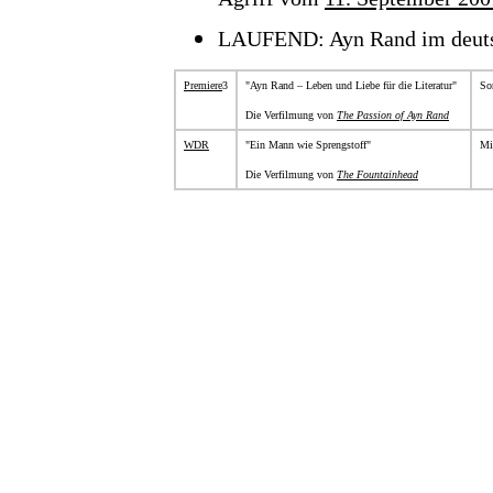
LAUFEND: Ayn Rand im deuts
Premiere
3
"Ayn Rand
–
Leben und Liebe für die Literatur
"
So
Die Verfilmung von
The Passion of Ayn Rand
WDR
"Ein Mann wie Sprengstoff"
Mi
Die
Verfilmung von
The Fountainhead