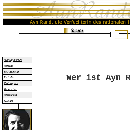
Biographisches
Romane
Sachliteratur
Wer ist Ayn 
Periodika
Philosophie
Vermischtes
Ressourcen
Kontakt